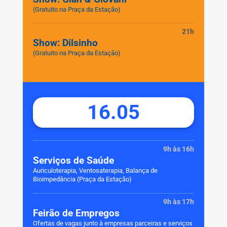
(Gratuito na Praça da Estação)
21h
Show: Dilsinho
(Gratuito na Praça da Estação)
16.05
9h às 16h
Serviços de Saúde
Auriculoterapia, Ventosaterapia, Balança de
Bioimpedância (Praça da Estação)
9h às 17h
Feirão de Empregos
Ofertas de vagas junto à empresas parceiras e serviços