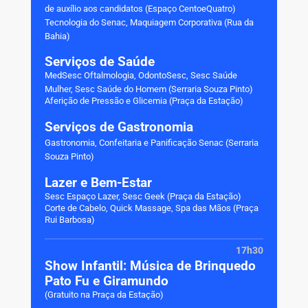
de auxílio aos candidatos
(Espaço CentoeQuatro)
Tecnologia do Senac, Maquiagem Corporativa (Rua da
Bahia)
Serviços de Saúde
MedSesc Oftalmologia, OdontoSesc, Sesc Saúde
Mulher, Sesc Saúde do Homem
(Serraria Souza Pinto)
Aferição de Pressão e Glicemia (Praça da Estação)
Serviços de Gastronomia
Gastronomia, Confeitaria e Panificação Senac
(Serraria
Souza Pinto)
Lazer e Bem-Estar
Sesc Espaço Lazer, Sesc Geek (Praça da Estação)
Corte de Cabelo, Quick Massage, Spa das Mãos (Praça
Rui Barbosa)
17h30
Show Infantil: Música de Brinquedo
Pato Fu e Giramundo
(Gratuito na Praça da Estação)