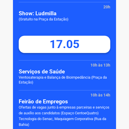
20h
Show: Ludmilla
(Gratuito na Praça da Estação)
17.05
10h às 13h
Serviços de Saúde
Ventosaterapia e Balança de Bioimpedância (Praça da
Estação)
10h às 14h
Feirão de Empregos
Ofertas de vagas junto à empresas parceiras e serviços
de auxílio aos candidatos
(Espaço CentoeQuatro)
Tecnologia do Senac, Maquiagem Corporativa (Rua da
Bahia)